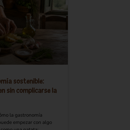
mía sostenible:
n sin complicarse la
ómo la gastronomía
puede empezar con algo
o como una patata: