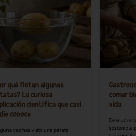
or qué flotan algunas
Gastrono
tatas? La curiosa
comer bie
plicación científica que casi
vida
die conoce
Descubre c
sostenible 
guna vez has visto una patata
tan sencill