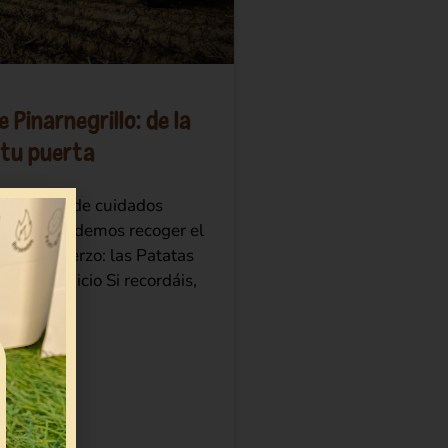
 Pinarnegrillo: de la
 tu puerta
 6 meses de cuidados
 por fin podemos recoger el
estro esfuerzo: las Patatas
illo. El inicio Si recordáis,
YENDO »