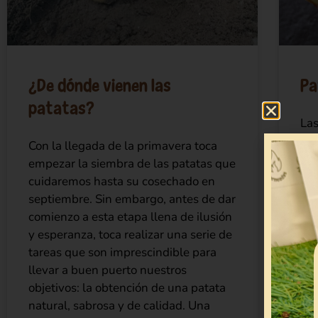
¿De dónde vienen las
Pa
patatas?
Las
tan
Con la llegada de la primavera toca
sab
empezar la siembra de las patatas que
tex
cuidaremos hasta su cosechado en
a t
septiembre. Sin embargo, antes de dar
bon
comienzo a esta etapa llena de ilusión
pro
y esperanza, toca realizar una serie de
tareas que son imprescindible para
SI
llevar a buen puerto nuestros
objetivos: la obtención de una patata
natural, sabrosa y de calidad. Una