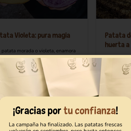
tata Violeta: pura magia
Patata de
huerta a
 patata morada o violeta, enamora
to por su vistoso color como por su
Después de
or. De un violeta intenso y una
constantes,
tura suave, aporta colorido y sabor
fruto de nu
us platos. Pero además se ser muy
de Pinarnegr
ita, guarda en su interior muchas
iniciamos
piedades que ahora te descubro.
SIGUE LE
¡Gracias por
tu confianza
!
GUE LEYENDO »
La campaña ha finalizado. Las patatas frescas
volverán en septiembre, pero hasta entonces