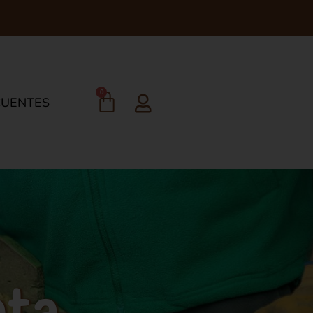
0
CUENTES
ata