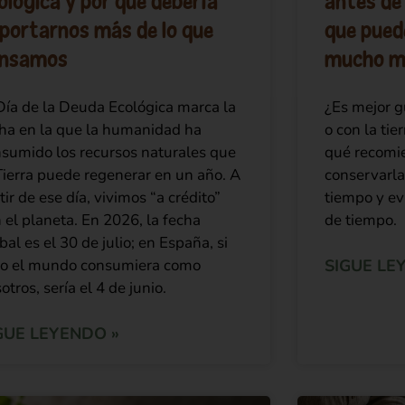
ológica y por qué debería
antes de 
portarnos más de lo que
que pued
ensamos
mucho m
Día de la Deuda Ecológica marca la
¿Es mejor g
ha en la que la humanidad ha
o con la ti
sumido los recursos naturales que
qué recomie
Tierra puede regenerar en un año. A
conservarla
tir de ese día, vivimos “a crédito”
tiempo y ev
 el planeta. En 2026, la fecha
de tiempo.
bal es el 30 de julio; en España, si
do el mundo consumiera como
SIGUE LE
otros, sería el 4 de junio.
GUE LEYENDO »