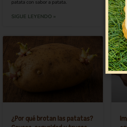
patata con sabor a patata.
SIGUE LEYENDO »
¿Por qué brotan las patatas?
Im