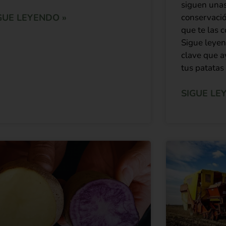
siguen unas
GUE LEYENDO »
conservació
que te las 
Sigue leyen
clave que a
tus patata
SIGUE LE