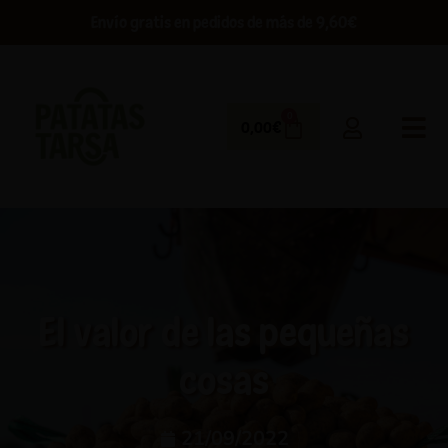
De la huerta a tu puerta en 48 horas
0
0,00
€
El valor de las pequeñas
cosas
21/09/2022