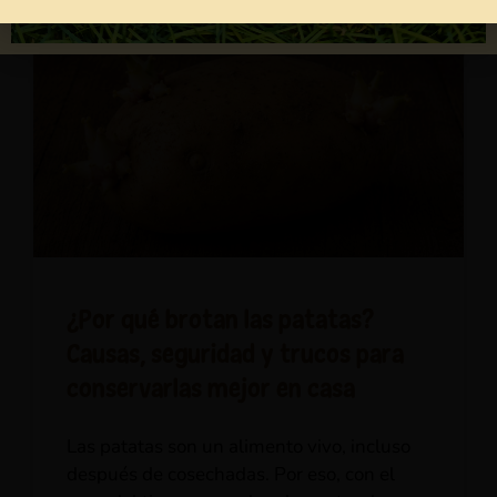
¿Por qué brotan las patatas?
Causas, seguridad y trucos para
conservarlas mejor en casa
Las patatas son un alimento vivo, incluso
después de cosechadas. Por eso, con el