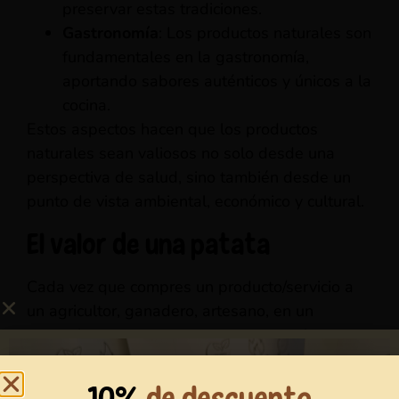
preservar estas tradiciones.
Gastronomía
: Los productos naturales son
fundamentales en la gastronomía,
aportando sabores auténticos y únicos a la
cocina.
Estos aspectos hacen que los productos
naturales sean valiosos no solo desde una
perspectiva de salud, sino también desde un
punto de vista ambiental, económico y cultural.
El valor de una patata
Cada vez que compres un producto/servicio a
un agricultor, ganadero, artesano, en un
comercio o comas en un restaurante, piensa en
la trayectoria de ese producto/servicio y en la
persona que lo suministra.
Apuesta por la
10%
de descuento