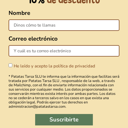
calidad y valora los alimentos que consumes
.
Porque esto repercute directamente en tu salud
Nombre
y en la de tu familia, y además, contribuyes a
que nuestros pueblos sigan vivos y a mantener
¡Gracias por
tu
un negocio en marcha.
confianza
!
Correo electrónico
“Si la gente pudiera ver que el cambio se
La campaña ha finalizado. Las
produce como resultado de millones de
patatas frescas volverán en
pequeñas acciones que parecen totalmente
septiembre, pero hasta entonces
He leído y acepto la política de privacidad
insignificantes, entonces no dudarían en
puedes
seguir disfrutando de
realizar esos pequeños actos (Howard Zinn)”
* Patatas Tarsa SLU te informa que la información que facilitas será
nuestras chips.
tratada por Patatas Tarsa SLU , responsable de la web, a través
de Mailchimp, con el fin de enviarte información relacionada con
sus servicios por cualquier medio. Los datos proporcionados se
Prueba las chips artesanas
conservarán mientras exista interés por ambas partes. Los datos
no se cederán a terceros salvo en los casos en que exista una
ANTERIOR
SIGUIENTE
obligación legal. Podrás ejercer tus derechos en
administracion@patatastarsa.com.
Suscribirte
Más en el
blog de la Patata