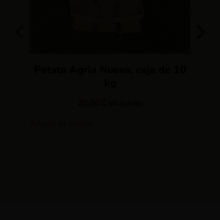
Patata Agria Nueva, caja de 10
Pa
kg
20,00
€
IVA incluido
Añadir al carrito
Añadi