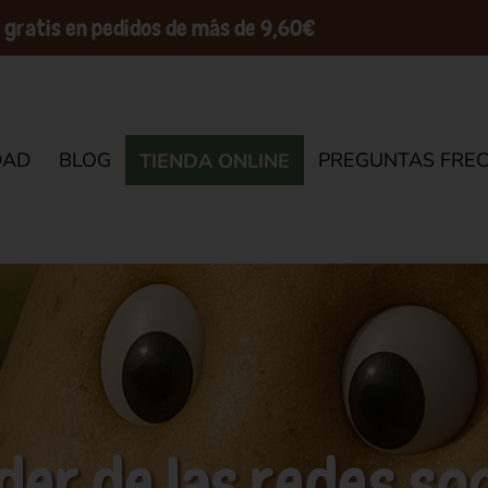
 gratis en pedidos de más de 9,60€
DAD
BLOG
PREGUNTAS FRE
TIENDA ONLINE
der de las redes so