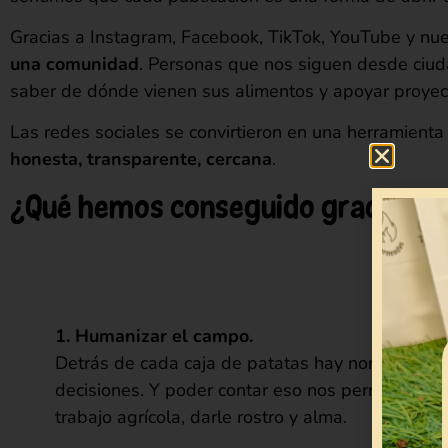
Gracias a Instagram, Facebook, TikTok, YouTube y nu
una comunidad
. Personas que nos siguen desde ciud
saber de dónde vienen sus alimentos y apoyar proyect
Las redes sociales se convirtieron en una herramient
honesta, transparente, cercana
.
¿Qué hemos conseguido gracias a e
1. Humanizar el campo.
Detrás de cada caja de patatas hay nombres, his
decisiones. Y poder contar eso nos permite revalo
trabajo agrícola, darle rostro y alma.