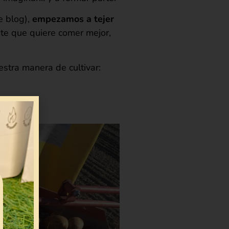
e blog),
empezamos a tejer
te que quiere comer mejor,
stra manera de cultivar: