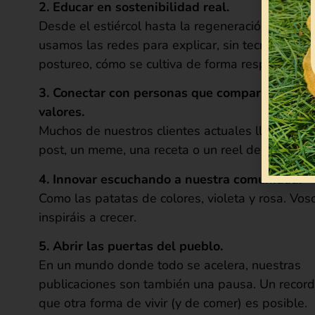
2. Educar en sostenibilidad real.
Desde el estiércol hasta la regeneración del sue
usamos las redes para explicar, sin tecnicismos 
postureo, cómo se cultiva de forma responsable.
3. Conectar con personas que comparten nues
valores.
Muchos de nuestros clientes actuales llegaron p
post, un meme, una receta o un reel desde el c
4. Innovar escuchando a nuestra comunidad.
Como las patatas de colores, violeta y rosa. Vos
inspiráis a crecer.
5. Abrir las puertas del pueblo.
En un mundo donde todo se acelera, nuestras
publicaciones son también una pausa. Un record
que otra forma de vivir (y de comer) es posible.