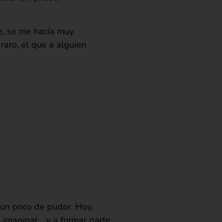
, se me hacía muy
raro, el que a alguien
a un poco de pudor. Hoy,
a imaginar… y a formar parte.