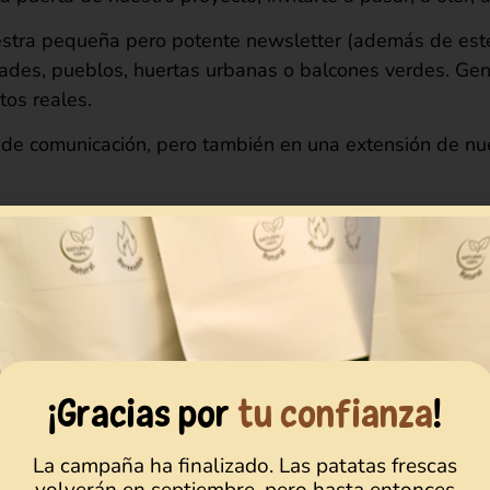
estra pequeña pero potente newsletter (además de est
ades, pueblos, huertas urbanas o balcones verdes. Gen
os reales.
a de comunicación, pero también en una extensión de nue
sta “cosecha digital”?
torias,
¡Gracias por
tu confianza
!
rizar el
La campaña ha finalizado. Las patatas frescas
volverán en septiembre, pero hasta entonces