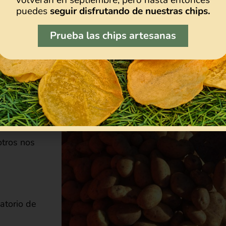
puedes
seguir disfrutando de nuestras chips.
lo,
ni
Prueba las chips artesanas
tros
or un
ampo.
otros nos
atorio de