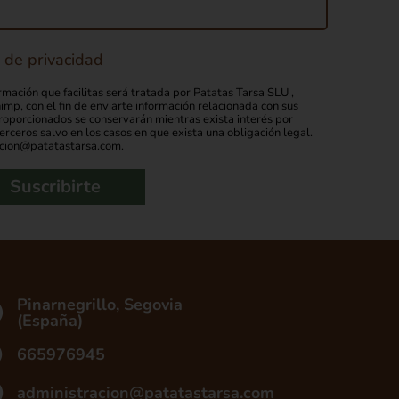
a de privacidad
rmación que facilitas será tratada por Patatas Tarsa SLU ,
mp, con el fin de enviarte información relacionada con sus
proporcionados se conservarán mientras exista interés por
rceros salvo en los casos en que exista una obligación legal.
acion@patatastarsa.com.
Suscribirte
Pinarnegrillo, Segovia
(España)
665976945
administracion@patatastarsa.com