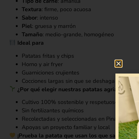
Tipo de carne
: amarilla
Textura
: firme, poco acuosa
Sabor
: intenso
Piel
: gruesa y marrón
Tamaño
: medio-grande, homogéneo
Ideal para
Patatas fritas y chips
Horno y air fryer
Guarniciones crujientes
Cocciones largas sin que se deshaga
¿Por qué elegir nuestras patatas agrias?
Cultivo 100% sostenible y respetuoso con el 
Sin fertilizantes químicos
Recolectadas y seleccionadas en Pinarnegrillo
Apoyas un proyecto familiar y local
¡Prueba la patata que usan los que saben!