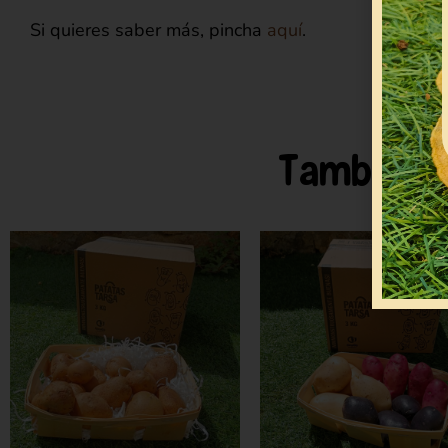
Si quieres saber más, pincha
aquí
.
También 