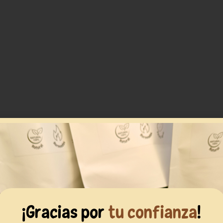
suelo
 (Segovia)
¡Gracias por
tu confianza
!