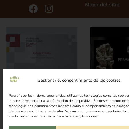
Mapa del sitio
Gestionar el consentimiento de las cookies
Para ofrecer las mejores experiencias, utilizamos tecnologías como las cookie
almacenar y/o acceder a la información del dispositivo. El consentimiento de e
tecnologías nos permitirá procesar datos como el comportamiento de navegac
identificaciones únicas en este sitio. No consentir o retirar el consentimiento,
© 2023 Patatas Tarsa. Todos los derec
afectar negativamente a ciertas características y funciones.