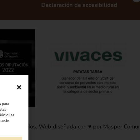
Declaración de accesibilidad
s para
stas
ión o las
 puede
hos reservados. Web diseñada con ♥ por Masper Comuni