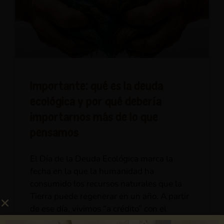
Importante: qué es la deuda
ecológica y por qué debería
importarnos más de lo que
pensamos
El Día de la Deuda Ecológica marca la
fecha en la que la humanidad ha
consumido los recursos naturales que la
Tierra puede regenerar en un año. A partir
de ese día, vivimos “a crédito” con el
planeta. En 2026, la fecha global es el 30