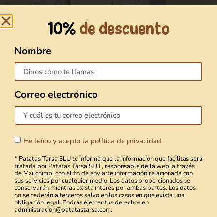
de julio; en España, si todo el mundo
consumiera como nosotros, sería el 4 de
10%
de descuento
junio.
Nombre
LEER MÁS »
¡Gracias por
tu
confianza
!
Correo electrónico
La campaña ha finalizado. Las
patatas frescas volverán en
septiembre, pero hasta entonces
He leído y acepto la política de privacidad
puedes
seguir disfrutando de
* Patatas Tarsa SLU te informa que la información que facilitas será
nuestras chips.
tratada por Patatas Tarsa SLU , responsable de la web, a través
de Mailchimp, con el fin de enviarte información relacionada con
sus servicios por cualquier medio. Los datos proporcionados se
Prueba las chips artesanas
conservarán mientras exista interés por ambas partes. Los datos
no se cederán a terceros salvo en los casos en que exista una
obligación legal. Podrás ejercer tus derechos en
administracion@patatastarsa.com.
¿Hay que lavar las patatas antes