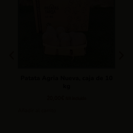
Patata Agria Nueva, caja de 10
Pa
kg
20,00
€
IVA incluido
Añadir al carrito
Añadi