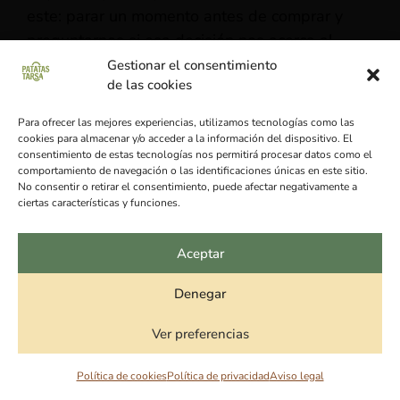
este: parar un momento antes de comprar y
preguntarnos si esa decisión nos acerca al
mundo que queremos construir.
Gestionar el consentimiento
de las cookies
Para ofrecer las mejores experiencias, utilizamos tecnologías como las
cookies para almacenar y/o acceder a la información del dispositivo. El
consentimiento de estas tecnologías nos permitirá procesar datos como el
comportamiento de navegación o las identificaciones únicas en este sitio.
No consentir o retirar el consentimiento, puede afectar negativamente a
ciertas características y funciones.
Aceptar
Conclusión: vivir mejor dentro
Denegar
de los límites del planeta
1
Ver preferencias
La deuda ecológica no es solo una cifra. Es un
Política de cookies
Política de privacidad
Aviso legal
espejo. Nos muestra que nuestro modo de vida