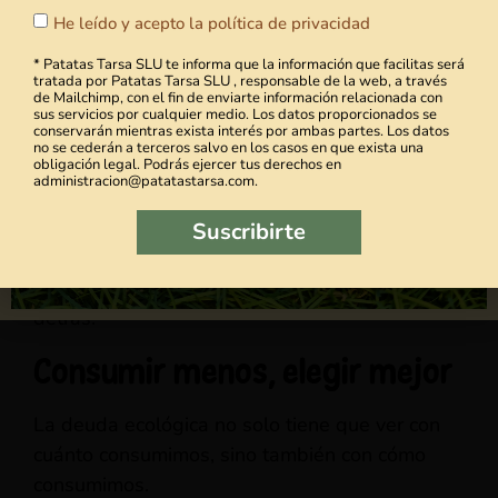
septiembre, pero hasta entonces
He leído y acepto la política de privacidad
Comprar cantidades realistas.
puedes
seguir disfrutando de
* Patatas Tarsa SLU te informa que la información que facilitas será
nuestras chips.
Entender la diferencia entre fecha de caducidad
tratada por Patatas Tarsa SLU , responsable de la web, a través
de Mailchimp, con el fin de enviarte información relacionada con
y fecha de consumo preferente.
sus servicios por cualquier medio. Los datos proporcionados se
Prueba las chips artesanas
conservarán mientras exista interés por ambas partes. Los datos
no se cederán a terceros salvo en los casos en que exista una
Dar prioridad a los alimentos que están a punto
obligación legal. Podrás ejercer tus derechos en
de estropearse.
administracion@patatastarsa.com.
Cocinar con aprovechamiento no es una moda.
Suscribirte
Es sentido común. Es respeto por la comida,
por quien la produce y por los recursos que hay
detrás.
Consumir menos, elegir mejor
La deuda ecológica no solo tiene que ver con
cuánto consumimos, sino también con cómo
consumimos.