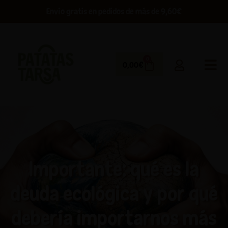
De la huerta a tu puerta en 48 horas
0
0,00
€
Importante: qué es la
deuda ecológica y por qué
debería importarnos más