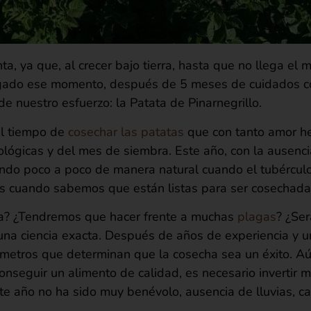
ta, ya que, al crecer bajo tierra, hasta que no llega el
llegado ese momento, después de 5 meses de cuidados c
 de nuestro esfuerzo: la Patata de Pinarnegrillo.
el tiempo de
cosechar las patatas
que con tanto amor h
gicas y del mes de siembra. Este año, con la ausencia 
ando poco a poco de manera natural cuando el tubércul
es cuando sabemos que están listas para ser cosechada
a? ¿Tendremos que hacer frente a muchas
plagas
? ¿Se
 una ciencia exacta. Después de años de experiencia y 
ámetros que determinan que la cosecha sea un éxito. Aún
onseguir un alimento de calidad, es necesario invertir m
ste año no ha sido muy benévolo, ausencia de lluvias, c