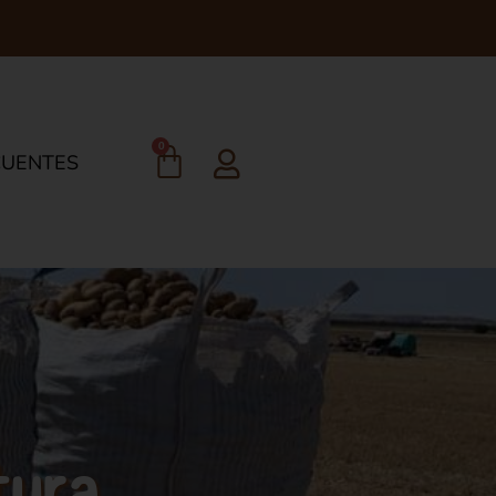
0
CUENTES
tura