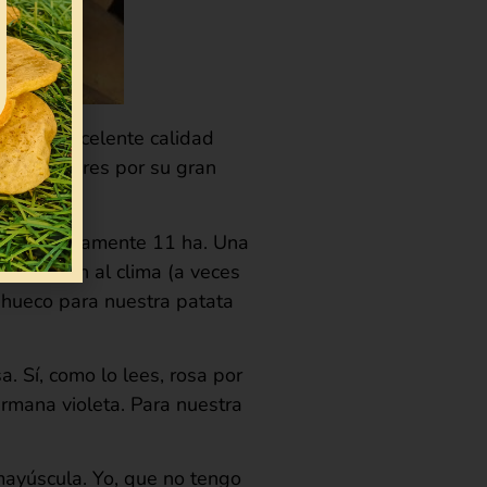
ria
de excelente calidad
 particulares por su gran
aproximadamente 11 ha. Una
aptación al clima (a veces
 hueco para nuestra patata
 Sí, como lo lees, rosa por
rmana violeta. Para nuestra
mayúscula. Yo, que no tengo