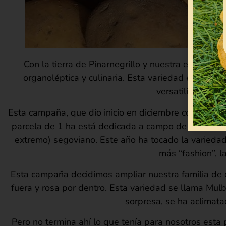
Con la tierra de Pinarnegrillo y nuestra experi
organoléptica y culinaria. Esta variedad es la má
versatilidad en l
Esta campaña, que dio inicio en diciembre con la pre
parcela de 1 ha está dedicada a campo de pruebas,
extremo) segoviano. Este año ha tocado la varieda
más “fashion”, l
Esta campaña decidimos ampliar nuestra familia de 
fuera y rosa por dentro. Esta variedad se llama Mul
sorpresa, se ha aclimata
Pero no termina ahí lo que tenía para nosotros esta