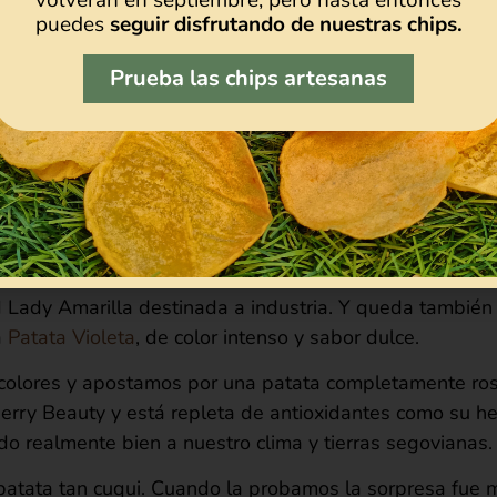
puedes
seguir disfrutando de nuestras chips.
Prueba las chips artesanas
encia de más de 30 años, hemos conseguido una
Patata Ag
s demanda por nuestros clientes de hostelería, tiendas y
a cocina, una sola variedad de patata para todo.
paración de las parcelas, se han
sembrado
(en marzo) 
 donde probamos otras variedades y su capacidad de ad
d Lady Amarilla destinada a industria. Y queda también
a
Patata Violeta
, de color intenso y sabor dulce.
colores y apostamos por una patata completamente rosa.
berry Beauty y está repleta de antioxidantes como su he
do realmente bien a nuestro clima y tierras segovianas.
 patata tan cuqui. Cuando la probamos la sorpresa fue 